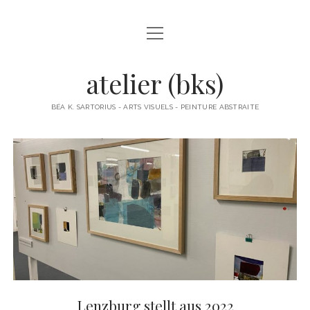
open
À PROPOS
menu
ACTUS
atelier (bks)
BÉA K. SARTORIUS
BÉA K. SARTORIUS - ARTS VISUELS - PEINTURE ABSTRAITE
OBJETS
PAPIERS COLLÉS
PEINTURES
PETITS FORMATS PAPIER
POLITIQUE DE CONFIDENTIALITÉ
Lenzburg stellt aus 2022