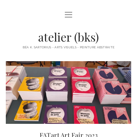
open
À PROPOS
menu
ACTUS
atelier (bks)
BÉA K. SARTORIUS
BÉA K. SARTORIUS - ARTS VISUELS - PEINTURE ABSTRAITE
OBJETS
PAPIERS COLLÉS
PEINTURES
PETITS FORMATS PAPIER
POLITIQUE DE CONFIDENTIALITÉ
FATart Art Fair 2023