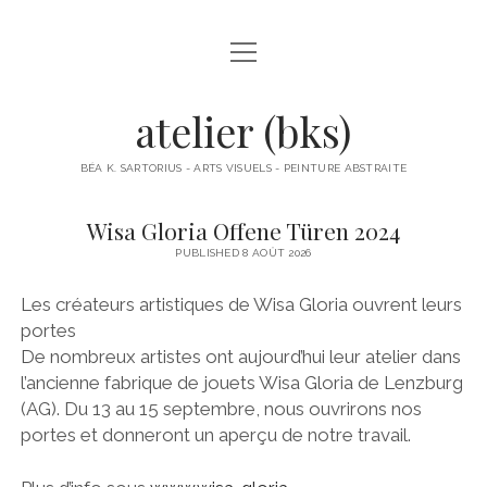
open
À PROPOS
menu
ACTUS
atelier (bks)
BÉA K. SARTORIUS
BÉA K. SARTORIUS - ARTS VISUELS - PEINTURE ABSTRAITE
OBJETS
Wisa Gloria Offene Türen 2024
PAPIERS COLLÉS
PUBLISHED 8 AOÛT 2026
PEINTURES
Les créateurs artistiques de Wisa Gloria ouvrent leurs
portes
PETITS FORMATS PAPIER
De nombreux artistes ont aujourd’hui leur atelier dans
l’ancienne fabrique de jouets Wisa Gloria de Lenzburg
POLITIQUE DE CONFIDENTIALITÉ
(AG). Du 13 au 15 septembre, nous ouvrirons nos
portes et donneront un aperçu de notre travail.