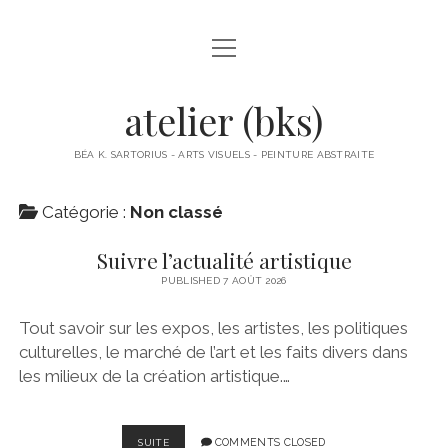
open
À PROPOS
menu
ACTUS
atelier (bks)
BÉA K. SARTORIUS
BÉA K. SARTORIUS - ARTS VISUELS - PEINTURE ABSTRAITE
OBJETS
Catégorie :
Non classé
PAPIERS COLLÉS
Suivre l’actualité artistique
PEINTURES
PUBLISHED 7 AOÛT 2026
PETITS FORMATS PAPIER
Tout savoir sur les expos, les artistes, les politiques
culturelles, le marché de l’art et les faits divers dans
POLITIQUE DE CONFIDENTIALITÉ
les milieux de la création artistique.…
SUIVRE
COMMENTS CLOSED
SUITE