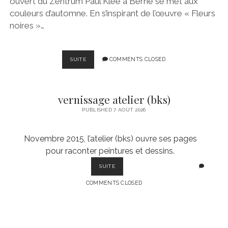
ouvert du Zentrum Paul Klee à Berne se met aux
couleurs d’automne. En s’inspirant de l’œuvre « Fleurs
noires »…
KINDERMUSEUM
COMMENTS CLOSED
SUITE
CREAVIVA
vernissage atelier (bks)
PUBLISHED 7 AOÛT 2026
Novembre 2015, l’atelier (bks) ouvre ses pages
pour raconter peintures et dessins.
VERNISSAGE
SUITE
ATELIER
COMMENTS CLOSED
(BKS)