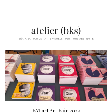
open
À PROPOS
menu
ACTUS
atelier (bks)
BÉA K. SARTORIUS
BÉA K. SARTORIUS - ARTS VISUELS - PEINTURE ABSTRAITE
OBJETS
PAPIERS COLLÉS
PEINTURES
PETITS FORMATS PAPIER
POLITIQUE DE CONFIDENTIALITÉ
FATart Art Fair 2023