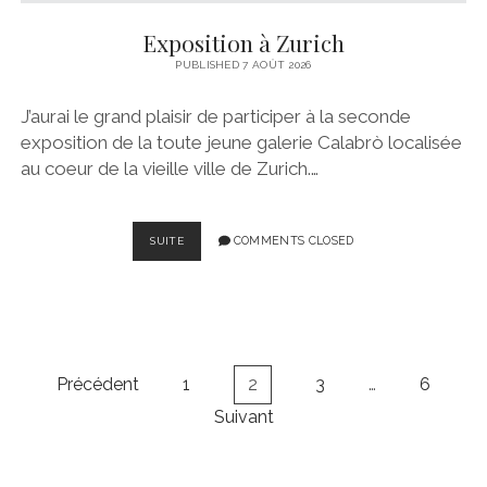
Exposition à Zurich
PUBLISHED 7 AOÛT 2026
J’aurai le grand plaisir de participer à la seconde
exposition de la toute jeune galerie Calabrò localisée
au coeur de la vieille ville de Zurich.…
EXPOSITION
COMMENTS CLOSED
SUITE
À
ZURICH
Pagination
Précédent
1
2
3
…
6
des
Suivant
publications