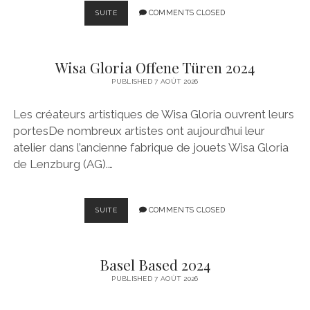
LENZBURG
COMMENTS CLOSED
SUITE
STELLT
AUS
2024
Wisa Gloria Offene Türen 2024
PUBLISHED 7 AOÛT 2026
Les créateurs artistiques de Wisa Gloria ouvrent leurs
portesDe nombreux artistes ont aujourd’hui leur
atelier dans l’ancienne fabrique de jouets Wisa Gloria
de Lenzburg (AG).…
WISA
COMMENTS CLOSED
SUITE
GLORIA
OFFENE
TÜREN
Basel Based 2024
2024
PUBLISHED 7 AOÛT 2026