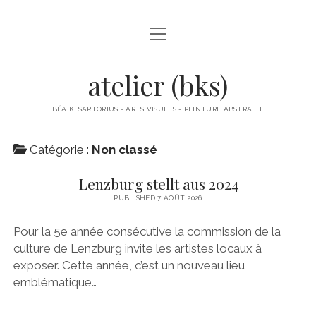
open
À PROPOS
menu
ACTUS
atelier (bks)
BÉA K. SARTORIUS
BÉA K. SARTORIUS - ARTS VISUELS - PEINTURE ABSTRAITE
OBJETS
Catégorie :
Non classé
PAPIERS COLLÉS
Lenzburg stellt aus 2024
PEINTURES
PUBLISHED 7 AOÛT 2026
PETITS FORMATS PAPIER
Pour la 5e année consécutive la commission de la
culture de Lenzburg invite les artistes locaux à
POLITIQUE DE CONFIDENTIALITÉ
exposer. Cette année, c’est un nouveau lieu
emblématique…